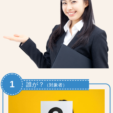
1
誰が？
（対象者）