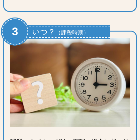
3
いつ？
（課税時期）