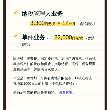
纳
税管理人
业务
3,300
× 12
日元/月
个月
（含消费税）
单
件
业务
22,000
日元/次
（含消
・・・
费税）
所得税、消费税、固定资产税、房地产购置税、住民税
等涉税文件的接收和保管，指导纳税、报税、税务局调
查联系函等，并提供节税建议。
※但是，每增加一个拥有房地产的城市、城镇或村庄，
将增加1000日元的月费（不包括消费税）。
※确定申告的费用是单独的。
请看这里。