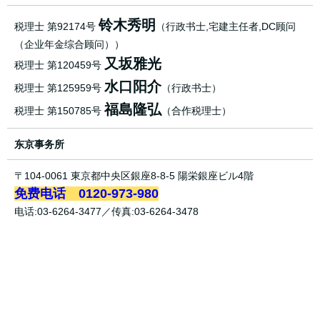
铃木秀明
税理士 第92174号
（行政书士,宅建主任者,DC顾问
（企业年金综合顾问））
又坂雅光
税理士 第120459号
水口阳介
税理士 第125959号
（行政书士）
福島隆弘
税理士 第150785号
（合作税理士）
东京事务所
〒104-0061 東京都中央区銀座8-8-5 陽栄銀座ビル4階
免费电话 0120-973-980
电话:03-6264-3477／传真:03-6264-3478