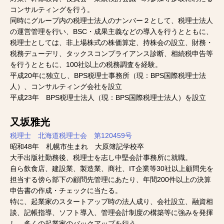
コンサルティングを行う。
同時にグループ内の税理士法人のナンバー２として、税理士法人
の運営管理を行い、BSC・成果主義などの導入を行うとともに、
税理士としては、非上場株式の株価算定、持株会の設立、財務・
税務デューデリ、タックスコンプライアンス診断、相続税申告等
を行うとともに、100社以上の税務調査を経験。
平成20年に独立し、BPS税理士事務所（現：BPS国際税理士法
人）、コンサルティング会社を設立
平成23年 BPS税理士法人（現：BPS国際税理士法人）を設立
又坂雅光
税理士 北海道税理士会 第120459号
昭和48年 札幌市生まれ 大原簿記学校卒
大手出版社勤務後、税理士を志し中堅会計事務所に就職。
自ら飲食店、建設業、製造業、商社、IT企業等30社以上顧問先を
担当する傍ら部下の顧問先管理にあたり、年間200件以上の決算
申告書の作成・チェックに当たる。
特に、起業家のスタートアップ時の法人成り、会社設立、融資相
談、記帳指導、ソフト導入、管理会計制度の構築等に強みを発揮
し、多くの起業家のバックアップを行う。