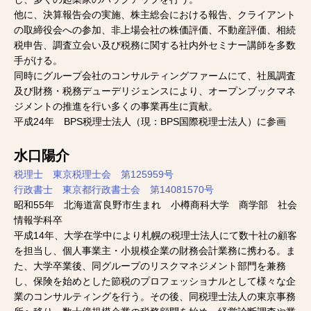
他に、決算報告会の実施、株主総会における報告、クライアント
の取締役会への参加、非上場会社の株価評価、不動産評価、相続
税申告、調査立会い及び税務に関する社内外セミナー講師を多数
手がける。
同時にグループ会社のコンサルティングファームにて、社風調査
及び財務・税務デューデリジェンスにより、オープンブックマネ
ジメントの推進を行い多くの事業再生に貢献。
平成24年 BPS税理士法人（現：BPS国際税理士法人）に参画
水口陽介
税理士 東京税理士会 第125959号
行政書士 東京都行政書士会 第14081570号
昭和55年 北海道富良野市生まれ 小樽商科大学 商学部 社会
情報学科卒
平成14年、大学在学中により札幌の税理士法人にて数十社の顧客
を担当し、個人事業主・小規模企業の財務会計業務に携わる。ま
た、大学卒業後、同グループのリスクマネジメント部門を兼務
し、保険を始めとした節税のプロフェッショナルとして様々な企
業のコンサルティングを行う。その後、同税理士法人の東京事務