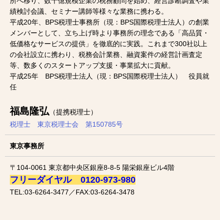
所へ移り、数十億規模企業の税務顧問を始め、経営診断調査や業
績検討会議、セミナー講師等様々な業務に携わる。
平成20年、BPS税理士事務所（現：BPS国際税理士法人）の創業
メンバーとして、立ち上げ時より事務所の理念である「高品質・
低価格なサービスの提供」を徹底的に実践。これまで300社以上
の会社設立に携わり、税務会計業務、融資案件の経営計画査定
等、数多くのスタートアップ支援・事業拡大に貢献。
平成25年 BPS税理士法人（現：BPS国際税理士法人） 役員就
任
福島隆弘
（提携税理士）
税理士 東京税理士会 第150785号
東京事務所
〒104-0061 東京都中央区銀座8-8-5 陽栄銀座ビル4階
フリーダイヤル 0120-973-980
TEL:03-6264-3477／FAX:03-6264-3478