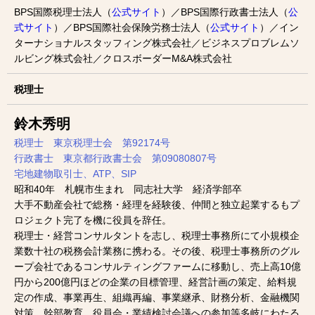
BPS国際税理士法人（
公式サイト
）／BPS国際行政書士法人（
公
式サイト
）／BPS国際社会保険労務士法人（
公式サイト
）／イン
ターナショナルスタッフィング株式会社／ビジネスプロブレムソ
ルビング株式会社／クロスボーダーM&A株式会社
税理士
鈴木秀明
税理士 東京税理士会 第92174号
行政書士 東京都行政書士会 第09080807号
宅地建物取引士、ATP、SIP
昭和40年 札幌市生まれ 同志社大学 経済学部卒
大手不動産会社で総務・経理を経験後、仲間と独立起業するもプ
ロジェクト完了を機に役員を辞任。
税理士・経営コンサルタントを志し、税理士事務所にて小規模企
業数十社の税務会計業務に携わる。その後、税理士事務所のグル
ープ会社であるコンサルティングファームに移動し、売上高10億
円から200億円ほどの企業の目標管理、経営計画の策定、給料規
定の作成、事業再生、組織再編、事業継承、財務分析、金融機関
対策、幹部教育、役員会・業績検討会議への参加等多岐にわたる