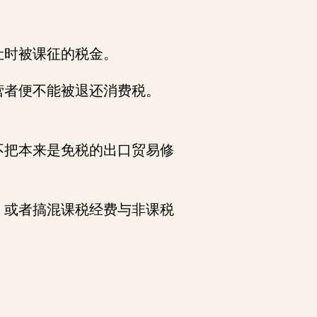
让时被课征的税金。
营者便不能被退还消费税。
不把本来是免税的出口贸易修
，或者搞混课税经费与非课税
。