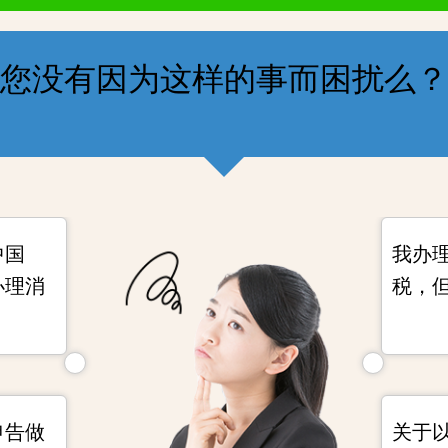
您没有因为这样的事而困扰么？
中国
我办
办理消
税，
申告做
关于